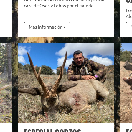
u
caza de Osos y Lobos por el mundo.
Los
Alc
Más información