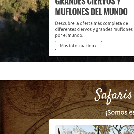
GRANDES CIERVOS Y
MUFLONES DEL MUNDO
Descubre la oferta más completa de
diferentes ciervos y grandes muflones
por el mundo.
Más información
Safaris
¡Somos es