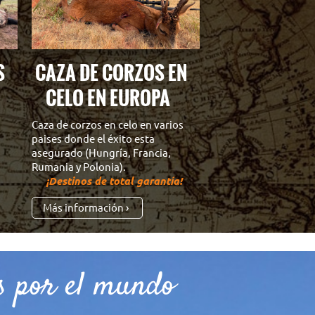
ES
CAZA DE CORZOS EN
CELO EN EUROPA
Caza de corzos en celo en varios
paises donde el éxito esta
asegurado (Hungría, Francia,
Rumania y Polonia).
¡Destinos de total garantía!
Más información
s por el mundo