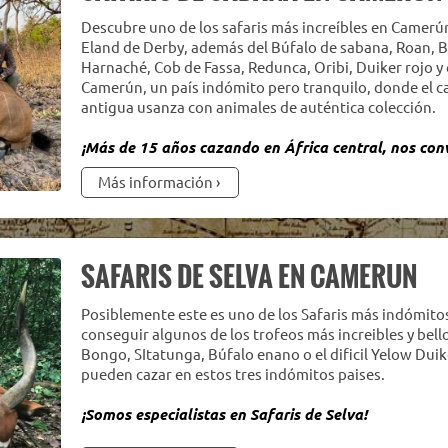
Descubre uno de los safaris más increíbles en Camerú
Eland de Derby, además del Búfalo de sabana, Roan, 
Harnaché, Cob de Fassa, Redunca, Oribi, Duiker rojo y
Camerún, un país indómito pero tranquilo, donde el ca
antigua usanza con animales de auténtica colección.
¡Más de 15 años cazando en África central, nos conv
Más información
SAFARIS DE SELVA EN CAMERUN
Posiblemente este es uno de los Safaris más indómito
conseguir algunos de los trofeos más increibles y bello
Bongo, SItatunga, Búfalo enano o el dificil Yelow Duik
pueden cazar en estos tres indómitos paises.
¡Somos especialistas en Safaris de Selva!