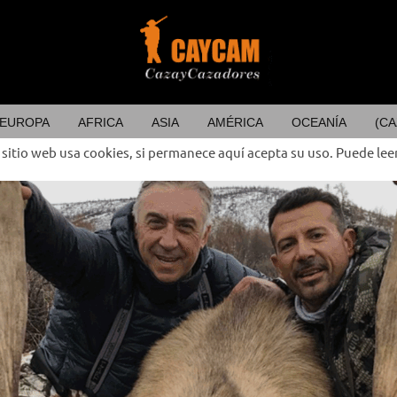
EUROPA
AFRICA
ASIA
AMÉRICA
OCEANÍA
(CA
 sitio web usa cookies, si permanece aquí acepta su uso. Puede lee