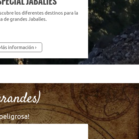
SPECIAL JABALIES
cubre los diferentes destinos para la
a de grandes Jabalíes.
Más información
grandes)
peligrosa!