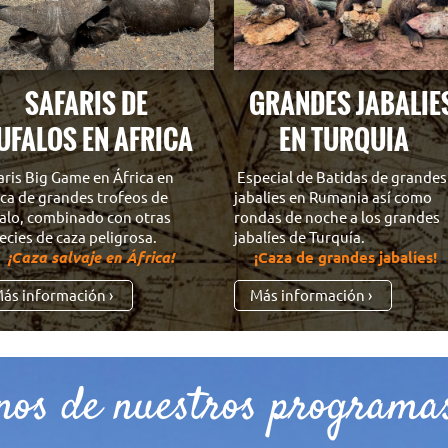
AFARIS DE
GRANDES JABALI
UFALOS EN AFRICA
EN TURQUIA
aris Big Game en África en
Especial de Batidas de grandes
ca de grandes trofeos de
jabalies en Rumania así como
alo, combinado con otras
rondas de noche a los grandes
ecies de caza peligrosa.
jabalíes de Turquía.
za salvaje en África!
¡Caza de grandes jabalíes!
ás información
Más información
nos de nuestros programa