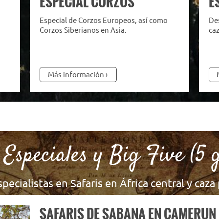
E
ESPECIAL CORZOS
Des
Especial de Corzos Europeos, así como
caz
Corzos Siberianos en Asia.
Más información
 Especiales y Big Five (5 
pecialistas en Safaris en África central y caza 
SAFARIS DE SABANA EN CAMERUN