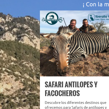
¡ Con la 
SAFARI ANTILOPES Y
FACOCHEROS
Descubre los diferentes destinos que
ofrecemos para Safaris de antílopes y