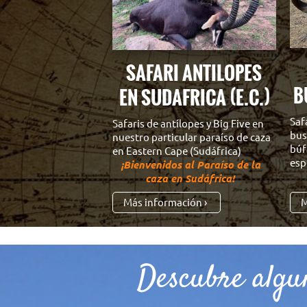
S
SAFARI ANTILOPES
B
EN SUDAFRICA (E.C.)
Saf
Safaris de antílopes y Big Five en
bus
nuestro particular paraíso de caza
búf
en Eastern Cape (Sudáfrica)
esp
¡Bienvenidos al Paraíso de la
¡Ca
caza en Sudáfrica!
Más información
M
Descubre algu