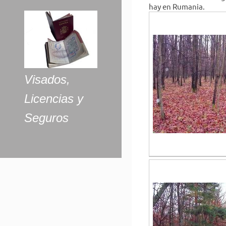
hay en Rumania.
Visados,
Licencias y
Seguros