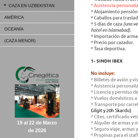
* Asistencia personali
CAZA EN UZBEKISTAN
* Alojamiento pensió
* Caballos para traslad
AMÉRICA
* 5 días de caza
(una ve
OCEANÍA
hotel en Islamabad).
* Importación de arma
(CAZA MENOR)
* Precio por cazador.
* Tasa deportiva.
1- SINDH IBEX
No incluye:
* Billetes de avión y vi
* Asistencia personal
* Licencia y permiso de
* Vuelos domésticos a 
* Transporte por carre
Gilgit y 20h Skardu)
* Cites, certificado vet
* Alquiler de armas y 
19 al 22 de Marzo
* Seguro viaje, armas y
de 2026
* Propinas para el staf