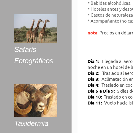
* Bebidas alcohólicas.
* Hoteles antes y despu
* Gastos de naturaleza
* Acompañante (no cazado
nota
: Precios en dóla
Safaris
Fotográficos
Dia 1:
Llegada al aero
noche en un hotel de l
Día 2:
Traslado al aero
Día 3
:
Aclimatación en
Día 4
:
Traslado en coc
Día 5 a Día 9:
5 días d
Día 10:
Traslado en co
Día 11:
Vuelo hacia Is
Taxidermia