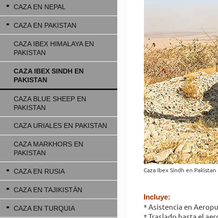
CAZA EN NEPAL
CAZA EN PAKISTAN
CAZA IBEX HIMALAYA EN
PAKISTAN
CAZA IBEX SINDH EN
PAKISTAN
CAZA BLUE SHEEP EN
PAKISTAN
CAZA URIALES EN PAKISTAN
CAZA MARKHORS EN
PAKISTAN
Caza Ibex Sindh en Pakistan
CAZA EN RUSIA
CAZA EN TAJIKISTÁN
Incluye:
* Asistencia en Aeropue
CAZA EN TURQUIA
* Traslado hasta el ae