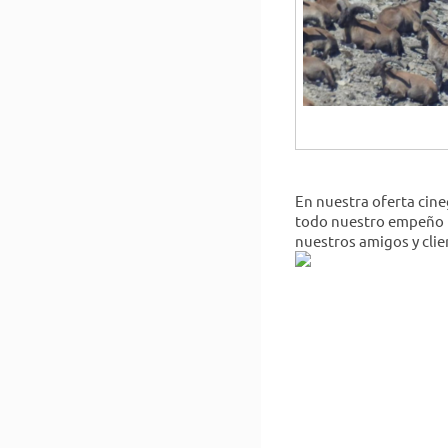
En nuestra oferta cine
todo nuestro empeño no
nuestros amigos y clie