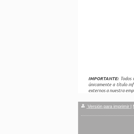
IMPORTANTE:
Todos n
únicamente a título in
externos a nuestra emp
Versión para imprimir
|