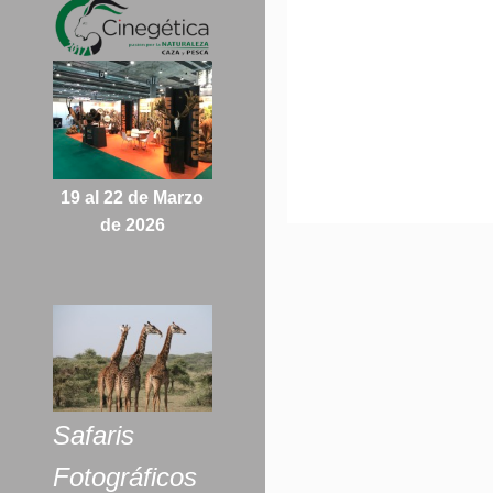
19 al 22 de Marzo
de 2026
Safaris
Fotográficos