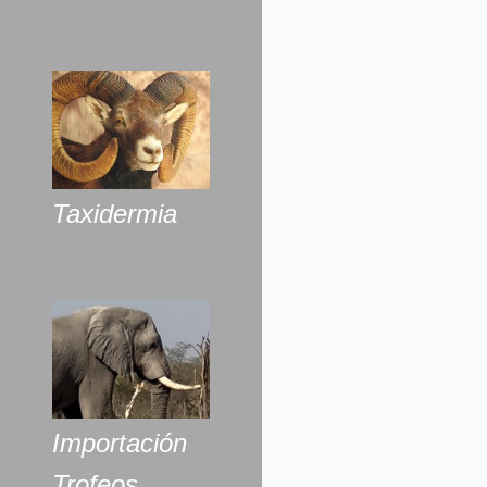
Taxidermia
Importación
Trofeos