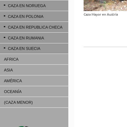
CAZA EN NORUEGA
Caza Mayor en Austria
CAZA EN POLONIA
CAZA EN REPUBLICA CHECA
CAZA EN RUMANIA
CAZA EN SUECIA
AFRICA
ASIA
AMÉRICA
OCEANÍA
(CAZA MENOR)