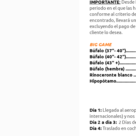
IMPORTANTE
:
Desde N
periodo en el que las 
conforme al criterio d
encontrado, llevará un
excluyendo el pago de 
cliente lo desea.
BIG GAME
Búfalo (37"- 40")........
Búfalo (40"- 42")........
Búfalo (43" +)............
Búfalo (hembra) ........
Rinoceronte blanco ....
Hipopótamo................
Día 1:
Llegada al aero
internacionales) y nos
Día 2 a día 3:
2 Días de
Día 4:
Traslado en coc