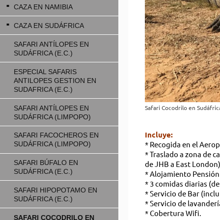
CAZA EN NAMIBIA
CAZA EN SUDÁFRICA
SAFARI ANTÍLOPES EN
SUDÁFRICA (E.C.)
ESPECIAL SAFARIS
ANTILOPES GESTION EN
SUDAFRICA (E.C.)
Safari Cocodrilo en Sudáfric
SAFARI ANTÍLOPES EN
SUDÁFRICA (LIMPOPO)
Incluye:
SAFARI FACOCHEROS EN
* Recogida en el Aero
SUDÁFRICA (LIMPOPO)
* Traslado a zona de c
SAFARI BÚFALO EN
de JHB a East London)
SUDÁFRICA (E.C.)
* Alojamiento Pensión 
* 3 comidas diarias (d
SAFARI HIPOPOTAMO EN
* Servicio de Bar (incl
SUDÁFRICA (E.C.)
* Servicio de lavanderí
* Cobertura Wifi.
SAFARI COCODRILO EN