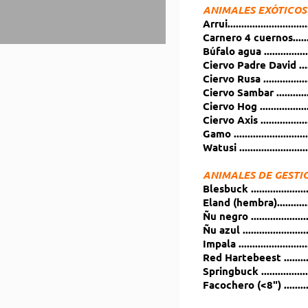
ANIMALES EXÓTICOS 
Arrui..........................
Carnero 4 cuernos....
Búfalo agua ..............
Ciervo Padre David ...
Ciervo Rusa .............
Ciervo Sambar .........
Ciervo Hog ..............
Ciervo Axis ..............
Gamo .....................
Watusi .....................
ANIMALES DE GESTIO
Blesbuck ................
Eland (hembra)........
Ñu negro ................
Ñu azul ...................
Impala ..................
Red Hartebeest ......
Springbuck .............
Facochero (<8") ......