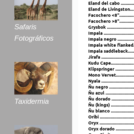
Eland del cabo ..........
Eland de Livingston...
Facochero <8"........
Facochero >8"........
Safaris
Grysbok ..................
Impala ...................
Fotográficos
Impala negro ............
Impala white flanked
Impala saddleback....
Jirafa .....................
Kudu Cape................
Klipspringer .............
Mono Vervet............
Nyala ......................
Ñu negro ................
Ñu azul ...................
Ñu dorado ................
Taxidermia
Ñu (kings) ................
Ñu blanco .................
Oribi .......................
Oryx ........................
Oryx dorado .............