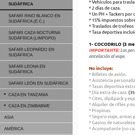
* Vehículos para trasl
SUDÁFRICA
* 2 días de caza.
* Un PH + Tackers por 
SAFARI RINO BLANCO EN
* 15% impuestos sobre 
SUDÁFRICA (E.C.)
* Traslados de trofeos
* Tasa deportiva inclui
SAFARI CAZA NOCTURNA
SUDÁFRICA (LIMPOPO)
1- COCODRILO (3 me
SAFARI LEOPARDO EN
IMPORTANTE:
Los perm
SUDÁFRICA
antelación al viaje.
SAFARI LEONA EN
No incluye:
SUDÁFRICA
* Billetes de avión.
* Asistencia personal
SAFARI LEÓN EN SUDÁFRICA
* Tasas deportiva extr
* Día extra de caza
(35
CAZA EN TANZANIA
* Cites, dip&pack y ex
* Alquiler de rifles y m
CAZA EN ZIMBABWE
* Propinas.
* Seguro viaje, armas y
ASIA
* Gastos de naturaleza
* Acompañante (no cazado
AMÉRICA