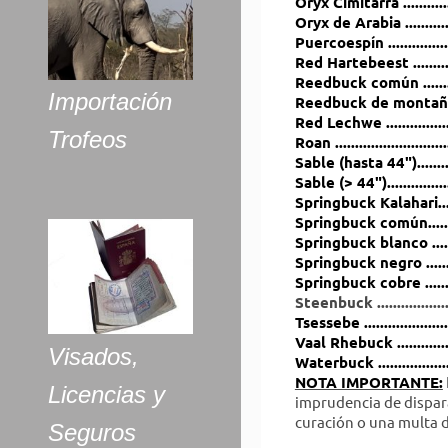
Oryx Cimitarra .........
Oryx de Arabia .........
Puercoespín ...........
Red Hartebeest .......
Reedbuck común ......
Importación
Reedbuck de montañ
Red Lechwe ..............
Trofeos
Roan ........................
Sable (hasta 44").......
Sable (> 44").............
Springbuck Kalahari.
Springbuck común....
Springbuck blanco ..
Springbuck negro ...
Springbuck cobre ....
Steenbuck ............
Tsessebe ...............
Vaal Rhebuck ..........
Visados,
Waterbuck .............
NOTA IMPORTANTE:
Licencias y
imprudencia de dispara
curación o una multa d
Seguros