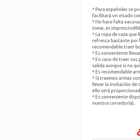
* Para españoles se pu
facilitará un visado c
* No hace falta vacuna
tome, es imprescindible
* La ropa de caza que 
refresca bastante por
recomendable traer bo
* Es conveniente lleva
* En caso de traer sus
salida aunque si no q
* Es recomendable arma
* Si traemos armas co
llevar la invitación d
ello será proporciona
* Es conveniente disp
nuestra correduría).