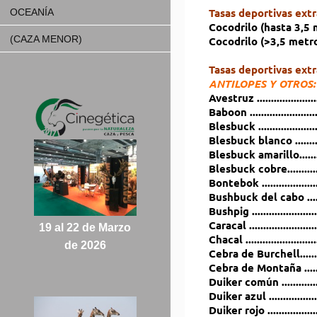
Tasas deportivas extr
OCEANÍA
Cocodrilo (hasta 3,5 
(CAZA MENOR)
Cocodrilo (>3,5 metros)
Tasas deportivas ex
ANTILOPES Y OTROS:
Avestruz .................
Baboon ..................
Blesbuck .................
Blesbuck blanco ......
Blesbuck amarillo.....
Blesbuck cobre.........
Bontebok ...............
Bushbuck del cabo ....
Bushpig ..................
Caracal ..................
19 al 22 de Marzo
Chacal ....................
de 2026
Cebra de Burchell.....
Cebra de Montaña ...
Duiker común .........
Duiker azul ..............
Duiker rojo ..............