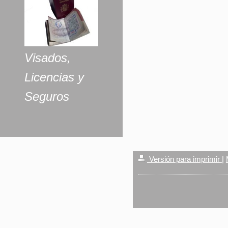
Visados,
Licencias y
Seguros
Versión para imprimir
|